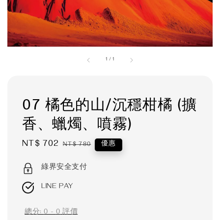
1
/
1
07 橘色的山/沉穩柑橘 (擴
香、蠟燭、噴霧)
Sale
NT$ 702
Regular
優惠
NT$ 780
price
price
綠界安全支付
LINE PAY
總分:
0
-
0
評價