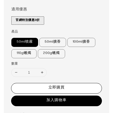
適用優惠
官網特別優惠9折
產品
50ml噴霧
50ml擴香
100ml擴香
110g蠟燭
200g蠟燭
數量
立即購買
加入購物車