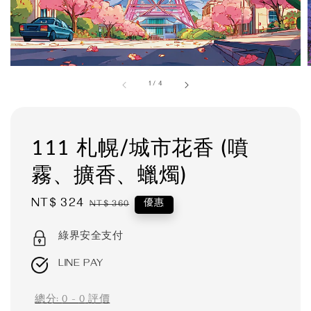
1
/
4
111 札幌/城市花香 (噴
霧、擴香、蠟燭)
Sale
NT$ 324
Regular
優惠
NT$ 360
price
price
綠界安全支付
LINE PAY
總分:
0
-
0
評價