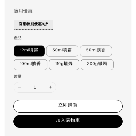
適用優惠
官網特別優惠9折
產品
12ml噴霧
50ml噴霧
50ml擴香
100ml擴香
110g蠟燭
200g蠟燭
數量
立即購買
加入購物車