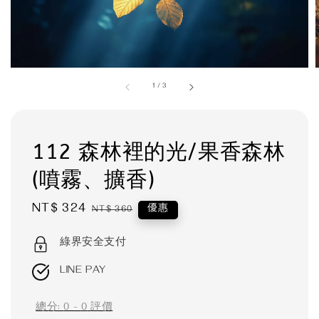
1
/
3
112 森林裡的光/果香森林
(噴霧、擴香)
Sale
NT$ 324
Regular
優惠
NT$ 360
price
price
綠界安全支付
LINE PAY
總分:
0
-
0
評價