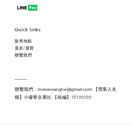
Quick links
販售地點
退款/退貨
聯繫我們
____
聯繫我們：meowxiangtw@gmail.com 【營業人名
稱】小繆香企業社 【統編】72723722