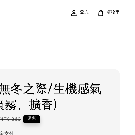
登入
購物車
3 無冬之際/生機感氣
(噴霧、擴香)
Regular
優惠
NT$ 360
price
全支付