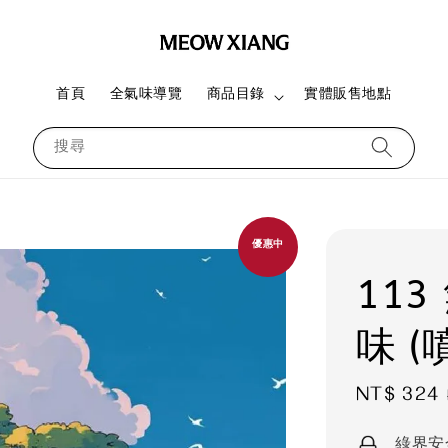
首頁
全氣味導覽
商品目錄
實體販售地點
搜尋
優惠中
11
味 
Sale
NT$ 324
price
綠界安