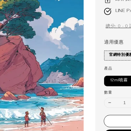
LINE P
總分:
0
-
0
適用優惠
官網特別優
產品
12ml噴霧
數量