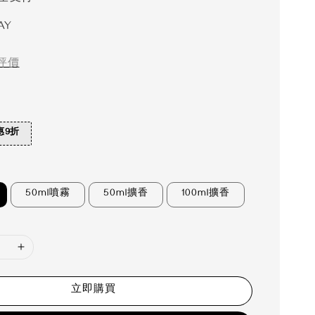
AY
評價
惠9折
50ml噴霧
50ml擴香
100ml擴香
立即購買