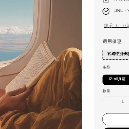
LINE P
總分:
0
-
0
適用優惠
官網特別優
產品
12ml噴霧
數量