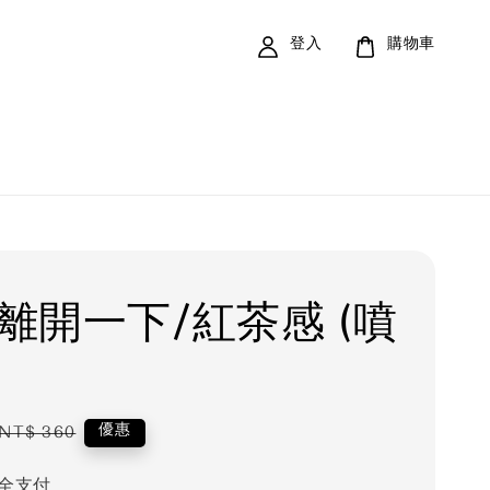
登入
購物車
 離開一下/紅茶感 (噴
Regular
優惠
NT$ 360
price
全支付