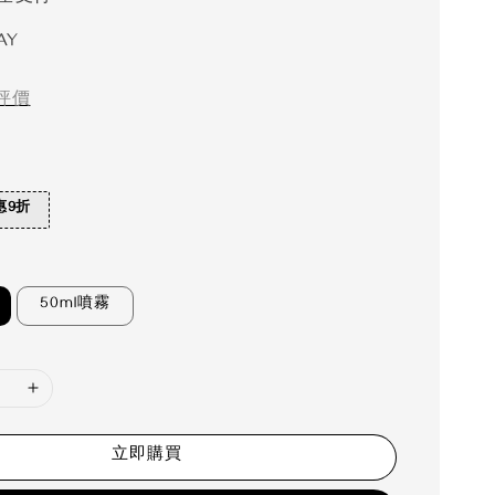
AY
評價
惠9折
50ml噴霧
立即購買