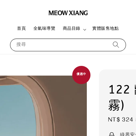
首頁
全氣味導覽
商品目錄
實體販售地點
搜尋
優惠中
122
霧)
Sale
NT$ 324
price
綠界安