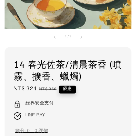
1
/
1
14 春光佐茶/清晨茶香 (噴
霧、擴香、蠟燭)
Sale
NT$ 324
Regular
優惠
NT$ 360
price
price
綠界安全支付
LINE PAY
總分:
0
-
0
評價