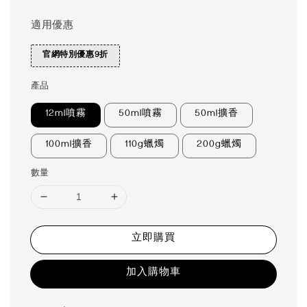
適用優惠
官網特別優惠9折
產品
12ml噴霧
50ml噴霧
50ml擴香
100ml擴香
110g蠟燭
200g蠟燭
數量
立即購買
加入購物車