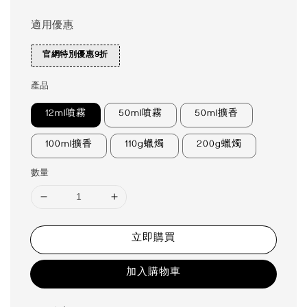
適用優惠
官網特別優惠9折
產品
12ml噴霧
50ml噴霧
50ml擴香
100ml擴香
110g蠟燭
200g蠟燭
數量
立即購買
加入購物車