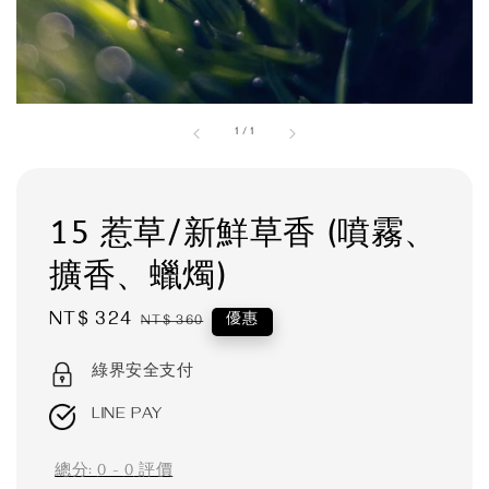
1
/
1
15 惹草/新鮮草香 (噴霧、
擴香、蠟燭)
Sale
NT$ 324
Regular
優惠
NT$ 360
price
price
綠界安全支付
LINE PAY
總分:
0
-
0
評價