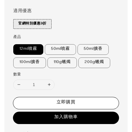
適用優惠
官網特別優惠9折
產品
12ml噴霧
50ml噴霧
50ml擴香
100ml擴香
110g蠟燭
200g蠟燭
數量
立即購買
加入購物車