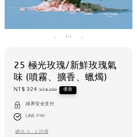
1
/
1
25 極光玫瑰/新鮮玫瑰氣
味 (噴霧、擴香、蠟燭)
Sale
NT$ 324
Regular
優惠
NT$ 360
price
price
綠界安全支付
LINE PAY
總分:
0
-
0
評價