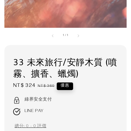
1
/
1
33 未來旅行/安靜木質 (噴
霧、擴香、蠟燭)
Sale
NT$ 324
Regular
優惠
NT$ 360
price
price
綠界安全支付
LINE PAY
總分:
0
-
0
評價