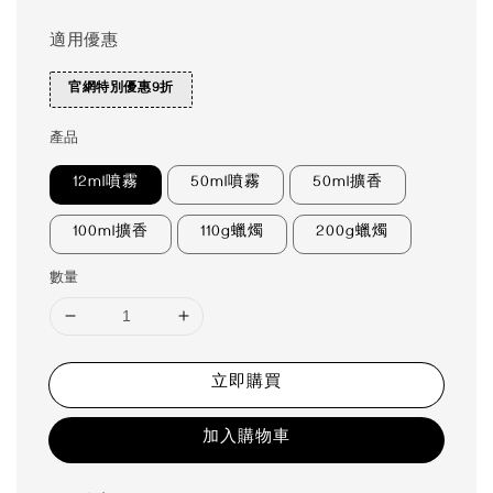
適用優惠
官網特別優惠9折
產品
12ml噴霧
50ml噴霧
50ml擴香
100ml擴香
110g蠟燭
200g蠟燭
數量
立即購買
加入購物車