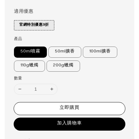
適用優惠
官網特別優惠9折
產品
50ml噴霧
50ml擴香
100ml擴香
110g蠟燭
200g蠟燭
數量
立即購買
加入購物車