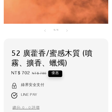
1
/
1
52 廣藿香/蜜感木質 (噴
霧、擴香、蠟燭)
Sale
NT$ 702
Regular
優惠
NT$ 780
price
price
綠界安全支付
LINE PAY
總分:
0
-
0
評價