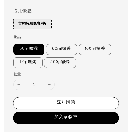
適用優惠
官網特別優惠9折
產品
50ml噴霧
50ml擴香
100ml擴香
110g蠟燭
200g蠟燭
數量
立即購買
加入購物車