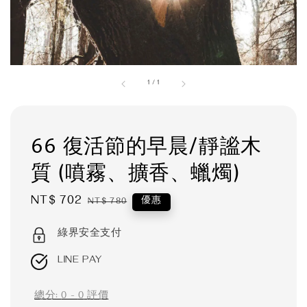
1
/
1
66 復活節的早晨/靜謐木
質 (噴霧、擴香、蠟燭)
Sale
NT$ 702
Regular
優惠
NT$ 780
price
price
綠界安全支付
LINE PAY
總分:
0
-
0
評價