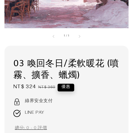
1
/
1
03 喚回冬日/柔軟暖花 (噴
霧、擴香、蠟燭)
Sale
NT$ 324
Regular
優惠
NT$ 360
price
price
綠界安全支付
LINE PAY
總分:
0
-
0
評價