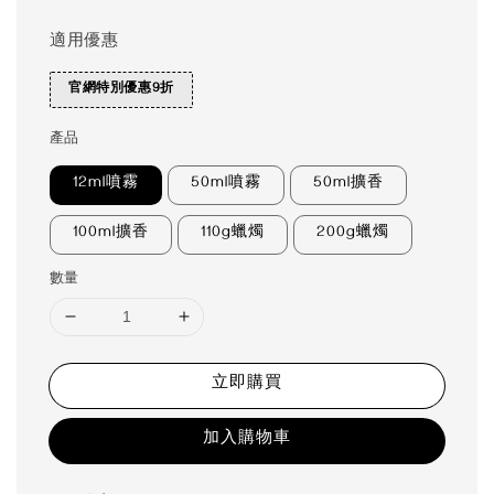
適用優惠
官網特別優惠9折
產品
12ml噴霧
50ml噴霧
50ml擴香
100ml擴香
110g蠟燭
200g蠟燭
數量
立即購買
加入購物車