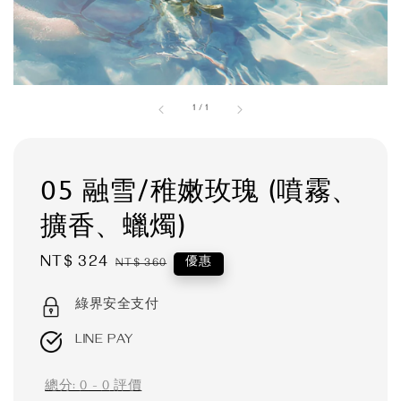
1
/
1
05 融雪/稚嫩玫瑰 (噴霧、
擴香、蠟燭)
Sale
NT$ 324
Regular
優惠
NT$ 360
price
price
綠界安全支付
LINE PAY
總分:
0
-
0
評價