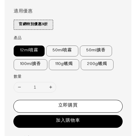
適用優惠
官網特別優惠9折
產品
12ml噴霧
50ml噴霧
50ml擴香
100ml擴香
110g蠟燭
200g蠟燭
數量
立即購買
加入購物車