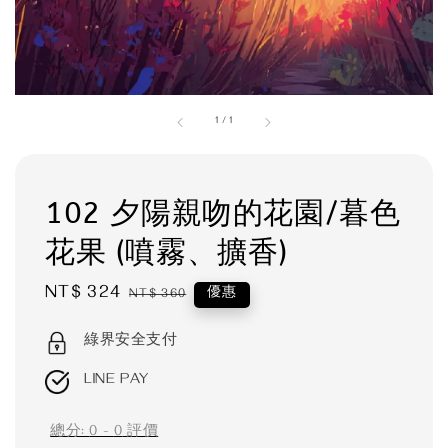
1
/
1
102 夕陽親吻的花園/暮色
花果 (噴霧、擴香)
Sale
NT$ 324
Regular
優惠
NT$ 360
price
price
綠界安全支付
LINE PAY
總分:
0
-
0
評價