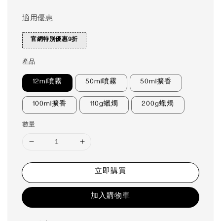
適用優惠
官網特別優惠9折
產品
12ml噴霧
50ml噴霧
50ml擴香
100ml擴香
110g蠟燭
200g蠟燭
數量
立即購買
加入購物車