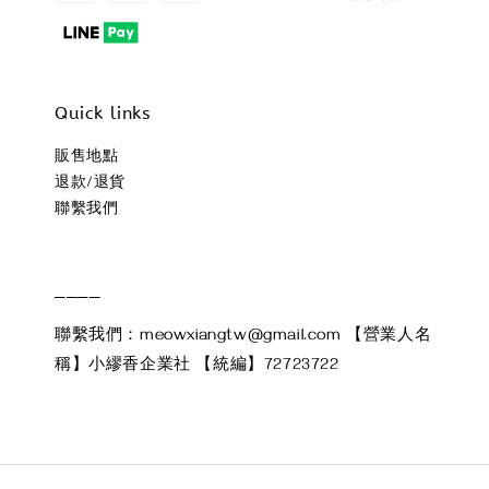
Quick links
販售地點
退款/退貨
聯繫我們
____
聯繫我們：meowxiangtw@gmail.com 【營業人名
稱】小繆香企業社 【統編】72723722