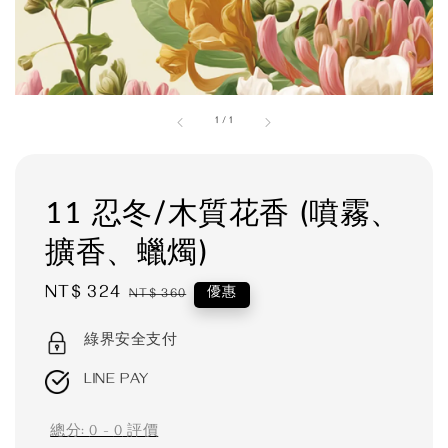
1
/
1
11 忍冬/木質花香 (噴霧、
擴香、蠟燭)
Sale
NT$ 324
Regular
優惠
NT$ 360
price
price
綠界安全支付
LINE PAY
總分:
0
-
0
評價