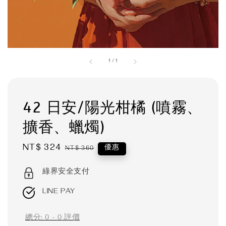
1
/
1
42 日安/陽光柑橘 (噴霧、
擴香、蠟燭)
Sale
NT$ 324
Regular
優惠
NT$ 360
price
price
綠界安全支付
LINE PAY
總分:
0
-
0
評價