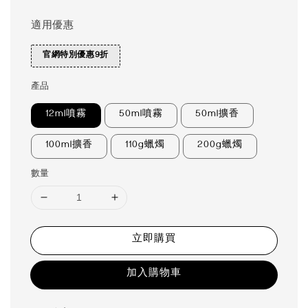
適用優惠
官網特別優惠9折
產品
12ml噴霧
50ml噴霧
50ml擴香
100ml擴香
110g蠟燭
200g蠟燭
數量
立即購買
加入購物車