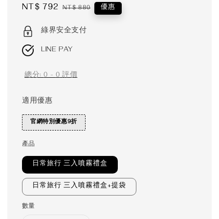
Sale
NT$ 792
Regular
優惠
NT$ 880
price
price
綠界安全支付
LINE PAY
總分:
0
-
0
評價
適用優惠
官網特別優惠9折
產品
日常旅行 三入噴霧禮盒
日常旅行 三入噴霧禮盒+提袋
數量