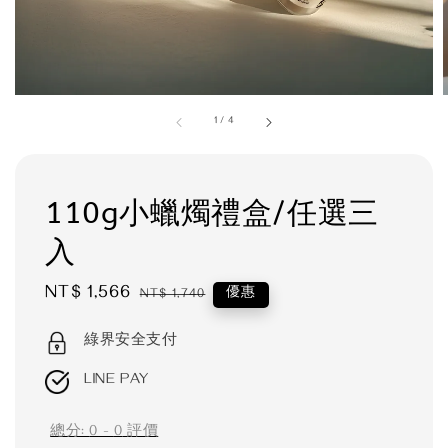
1
/
4
110g小蠟燭禮盒/任選三
入
Sale
NT$ 1,566
Regular
優惠
NT$ 1,740
price
price
綠界安全支付
LINE PAY
總分:
0
-
0
評價