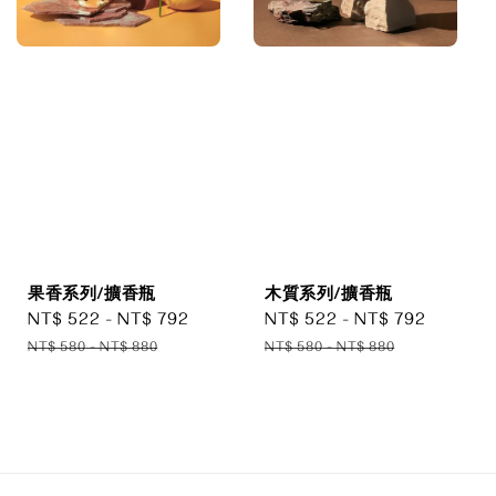
果香系列/擴香瓶
木質系列/擴香瓶
Sale
NT$ 522
-
NT$ 792
Regular
Sale
NT$ 522
-
NT$ 792
Regula
price
price
price
price
NT$ 580
-
NT$ 880
NT$ 580
-
NT$ 880