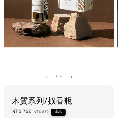
1
/
14
木質系列/擴香瓶
Sale
NT$ 792
Regular
優惠
NT$ 880