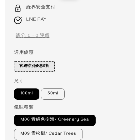
price
price
綠界安全支付
LINE PAY
總分:
0
-
0
評價
適用優惠
官網特別優惠9折
尺寸
100ml
50ml
氣味種類
M06 青綠色樹海/ Greenery Sea
M09 雪松樹/ Cedar Trees