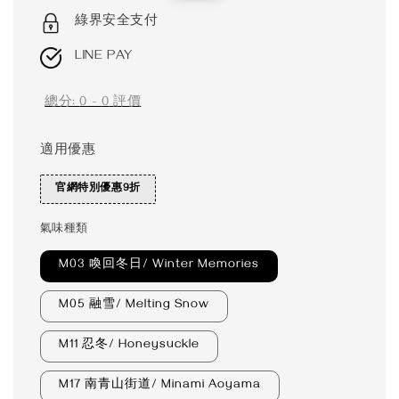
price
price
綠界安全支付
LINE PAY
總分:
0
-
0
評價
適用優惠
官網特別優惠9折
氣味種類
M03 喚回冬日/ Winter Memories
M05 融雪/ Melting Snow
M11 忍冬/ Honeysuckle
M17 南青山街道/ Minami Aoyama