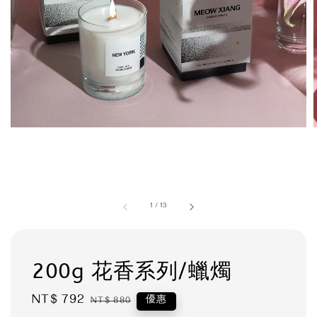
1
/
13
200g 花香系列/蠟燭
Sale
NT$ 792
Regular
優惠
NT$ 880