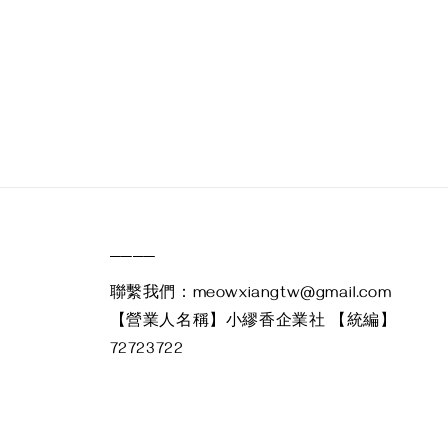
____
聯繫我們：meowxiangtw@gmail.com
【營業人名稱】小繆香企業社 【統編】
72723722