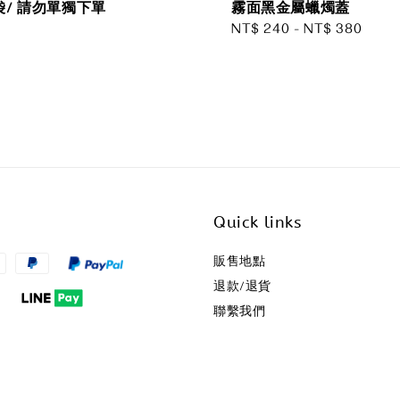
/ 請勿單獨下單
霧面黑金屬蠟燭蓋
Regular
NT$ 240
-
NT$ 380
price
Quick links
販售地點
退款/退貨
聯繫我們