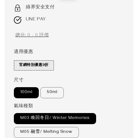
price
price
綠界安全支付
LINE PAY
總分:
0
-
0
評價
適用優惠
官網特別優惠9折
尺寸
100ml
50ml
氣味種類
M03 喚回冬日/ Winter Memories
M05 融雪/ Melting Snow