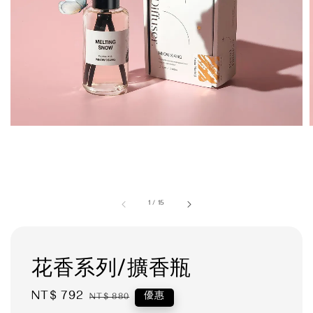
1
/
15
花香系列/擴香瓶
Sale
NT$ 792
Regular
優惠
NT$ 880