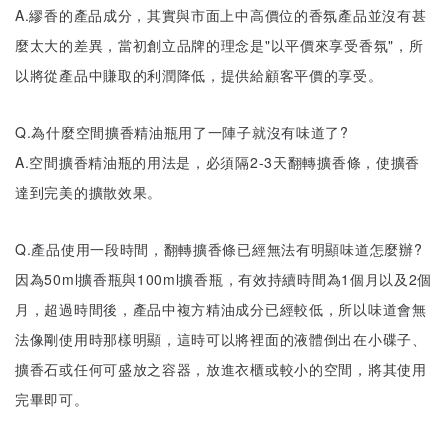
A.繆香的產品成分，其實與市面上中高價位的香氛產品並沒有甚
麼太大的差異，當初創立品牌的理念是"以平價來享受香氛"，所
以將從產品中賺取的利潤降低，提供給顧客平價的享受。
Q.為什麼空間擴香精油瓶用了一陣子就沒有味道了?
A.空間擴香精油瓶的用法是，必須隔2-3天翻轉擴香條，使擴香
達到完美的擴散效果。
Q.產品使用一段時間，翻轉擴香條已經無法有明顯味道怎麼辦?
因為50ml擴香瓶與100ml擴香瓶，有效持續時間為1個月以及2個
月，超過時間後，產品中複方精油成分已經較低，所以味道會無
法像剛使用時那樣明顯，這時可以將裡面的液體倒出在小碟子、
擴香石或任何可盛放之容器，放進衣櫃或較小的空間，將其使用
完畢即可。