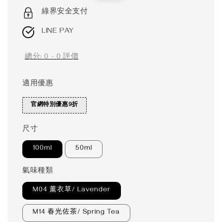
price
price
綠界安全支付
LINE PAY
總分:
0
-
0
評價
適用優惠
官網特別優惠9折
尺寸
100ml
50ml
氣味種類
M04 薰衣草/ Lavender
M14 春光佐茶/ Spring Tea