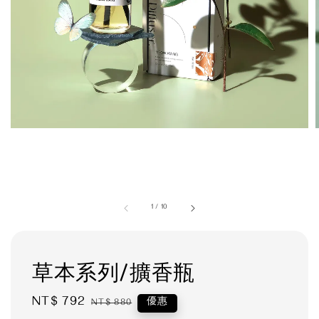
1
/
10
草本系列/擴香瓶
Sale
NT$ 792
Regular
優惠
NT$ 880