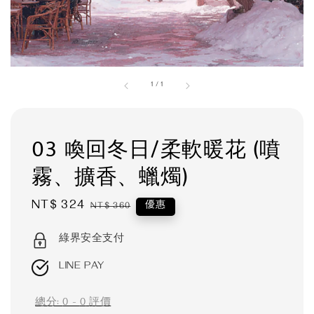
1
/
1
03 喚回冬日/柔軟暖花 (噴
霧、擴香、蠟燭)
Sale
NT$ 324
Regular
優惠
NT$ 360
price
price
綠界安全支付
LINE PAY
總分:
0
-
0
評價