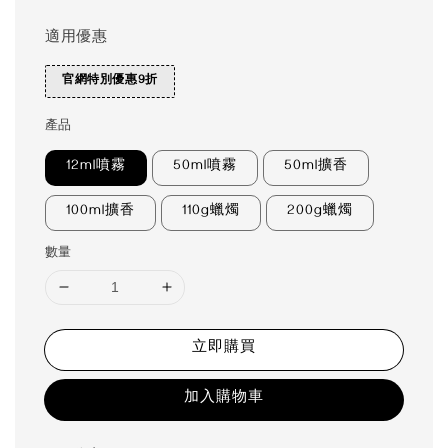
適用優惠
官網特別優惠9折
產品
12ml噴霧
50ml噴霧
50ml擴香
100ml擴香
110g蠟燭
200g蠟燭
數量
立即購買
加入購物車