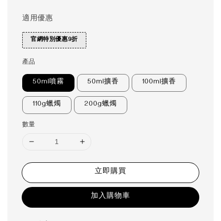
適用優惠
官網特別優惠9折
產品
50ml噴霧
50ml擴香
100ml擴香
110g蠟燭
200g蠟燭
數量
立即購買
加入購物車