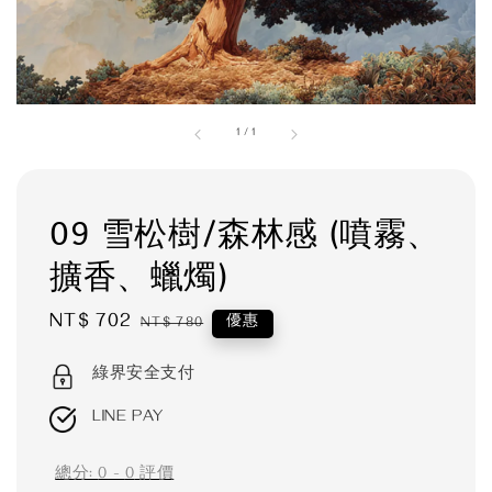
1
/
1
09 雪松樹/森林感 (噴霧、
擴香、蠟燭)
Sale
NT$ 702
Regular
優惠
NT$ 780
price
price
綠界安全支付
LINE PAY
總分:
0
-
0
評價