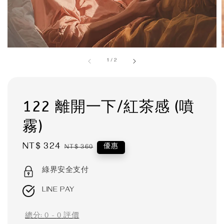
1
/
2
122 離開一下/紅茶感 (噴
霧)
Sale
NT$ 324
Regular
優惠
NT$ 360
price
price
綠界安全支付
LINE PAY
總分:
0
-
0
評價