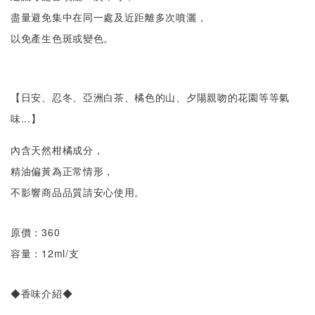
盡量避免集中在同一處及近距離多次噴灑，
以免產生色斑或變色。
【日安、忍冬、亞洲白茶、橘色的山、夕陽親吻的花園等等氣
味...】
內含天然柑橘成分，
精油偏黃為正常情形，
不影響商品品質請安心使用。
原價：360
容量：12ml/支
◆香味介紹◆