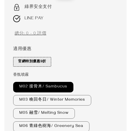
price
price
綠界安全支付
LINE PAY
總分:
0
-
0
評價
適用優惠
官網特別優惠9折
香氛噴霧
M02 接骨木/ Sambucus
M03 喚回冬日/ Winter Memories
M05 融雪/ Melting Snow
M06 青綠色樹海/ Greenery Sea