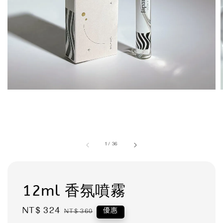
1
/
36
12ml 香氛噴霧
Sale
NT$ 324
Regular
優惠
NT$ 360