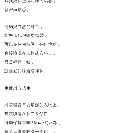
尋找與你靈魂對味的氣息，
親密而熟悉。
簡約與自然的揉合，
能丟進包包隨身攜帶，
可以在任何時候、任何地點，
直接噴灑在衣物或布料上，
只需輕輕一噴，
讓喜愛的味道陪伴你。
◆使用方式◆
將噴嘴對準要噴灑的衣物上，
建議噴灑在袖口及領口，
能夠保持香味2至4小時不等，
建議每處皆噴灑一次即可，