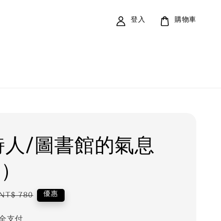
登入
購物車
 詩人/圖書館的氣息
霧）
Regular
優惠
NT$ 780
price
全支付