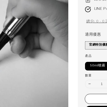
LINE P
總分:
0
-
0
適用優惠
官網特別優
產品
50ml噴霧
數量