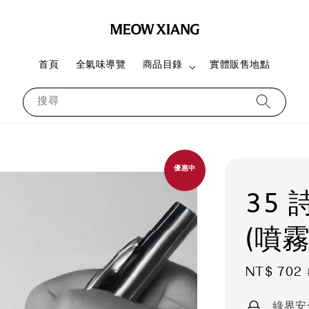
首頁
全氣味導覽
商品目錄
實體販售地點
搜尋
優惠中
35
(噴
Sale
NT$ 702
price
綠界安