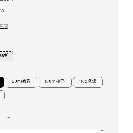
AY
評價
惠9折
50ml擴香
100ml擴香
110g蠟燭