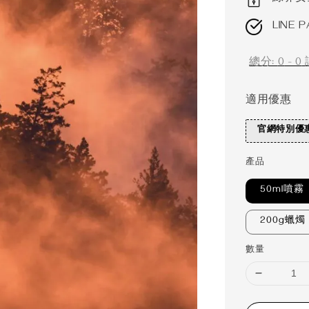
LINE P
總分:
0
-
0
適用優惠
官網特別優
產品
50ml噴霧
200g蠟燭
數量