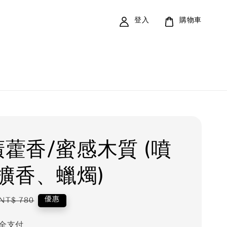
登入
購物車
 廣藿香/蜜感木質 (噴
擴香、蠟燭)
Regular
優惠
NT$ 780
price
全支付