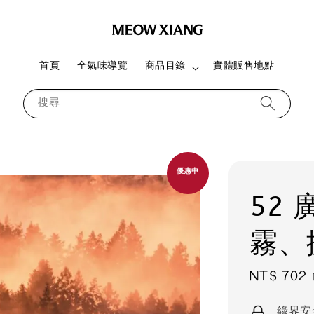
首頁
全氣味導覽
商品目錄
實體販售地點
搜尋
優惠中
52
霧、
Sale
NT$ 702
price
綠界安