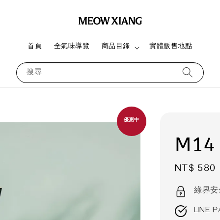
首頁
全氣味導覽
商品目錄
實體販售地點
搜尋
優惠中
M1
Regular
NT$ 580
price
綠界安
LINE P