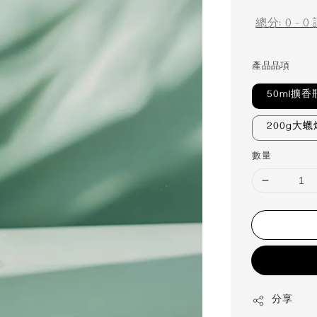
總分:
0
-
0
產品品項
50ml擴香
200g大蠟
數量
分享