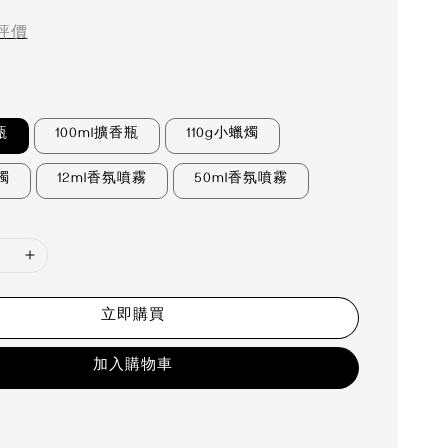
評價
瓶
100ml擴香瓶
110g小蠟燭
燭
12ml香氛噴霧
50ml香氛噴霧
立即購買
加入購物車