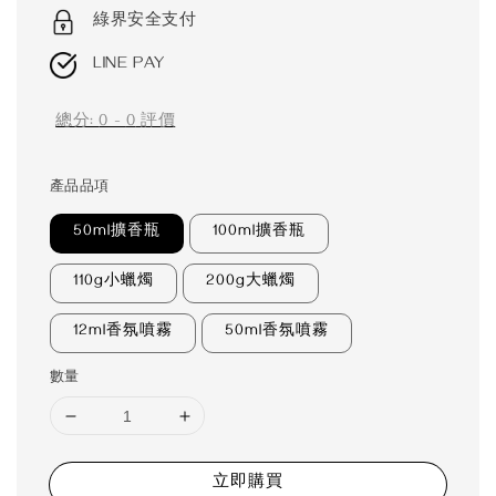
price
綠界安全支付
LINE PAY
總分:
0
-
0
評價
產品品項
50ml擴香瓶
100ml擴香瓶
110g小蠟燭
200g大蠟燭
12ml香氛噴霧
50ml香氛噴霧
數量
立即購買